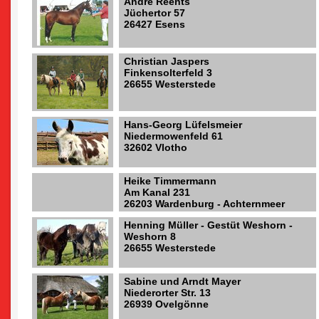
André Reents
Jüchertor 57
26427 Esens
Christian Jaspers
Finkensolterfeld 3
26655 Westerstede
Hans-Georg Lüfelsmeier
Niedermowenfeld 61
32602 Vlotho
Heike Timmermann
Am Kanal 231
26203 Wardenburg - Achternmeer
Henning Müller - Gestüt Weshorn -
Weshorn 8
26655 Westerstede
Sabine und Arndt Mayer
Niederorter Str. 13
26939 Ovelgönne