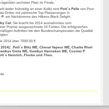
orragenden sechsten Platz im Finale.
 leider frühzeitig an einer Kolik) sind
Pott`s Pelle
von Pour
-Dritter mit zahlreiche Top-Platzierungen in
 P
, ein Nachkomme des Hilkens Black Delight.
by Cat.
Sie bracht bis 2014 ausnahmslos vom
er Prämie ausgezeichnete 10 Fohlen. Die erfolgreichen
mäßigen Auftritten bei den Bundeschampionaten die Qualität
igten.
 2014 über 7000,00 €
014): Pott`s Blitz WE, Cheval Vapeur WE, Charlie Rivel
t Gambys Greta WE, Gambys Hanneken WE, Cosimo P
ott`s Heinrich, Flocke und Theo.
ite