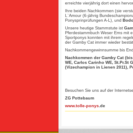
erreichte vierjährig dort einen herv
Ihre beiden Nachkommen (sie verstarb
L`Amour (6-jährig Bundeschampionats
Ponysprinprüfungen A-L), und
Bodo
Unsere heutige Stammstute ist
Gam
Pferdestammbuch Weser Ems mit ein
Sportponys konnten mit ihrem regel
der Gamby Cat immer wieder bestät
Nachkommengewinnsumme bis Ende
Nachkommen der Gamby Cat (bis 2
WE, Carlos Carinho WE, St.Pr.S
(Vizechampion in Lienen 2011), P
Besuchen Sie uns auf der Internetse
ZG Pottebaum
www.tolle-ponys
.de