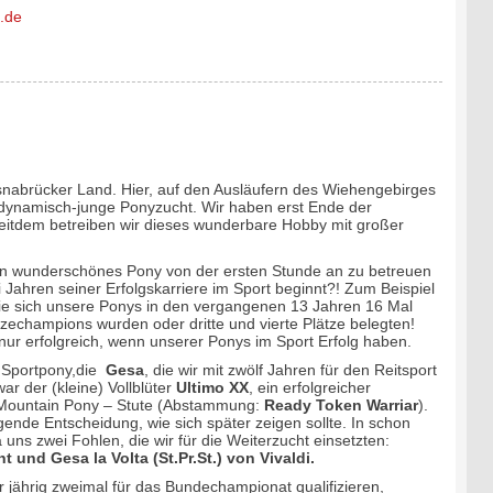
.de
nabrücker Land. Hier, auf den Ausläufern des Wiehengebirges
e dynamisch-junge Ponyzucht. Wir haben erst Ende der
eitdem betreiben wir dieses wunderbare Hobby mit großer
ein wunderschönes Pony von der ersten Stunde an zu betreuen
i Jahren seiner Erfolgskarriere im Sport beginnt?! Zum Beispiel
ie sich unsere Ponys in den vergangenen 13 Jahren 16 Mal
Vizechampions wurden oder dritte und vierte Plätze belegten!
 nur erfolgreich, wenn unserer Ponys im Sport Erfolg haben.
n Sportpony,die
Gesa
, die wir mit zwölf Jahren für den Reitsport
ar der (kleine) Vollblüter
Ultimo XX
, ein erfolgreicher
 Mountain Pony – Stute (Abstammung:
Ready Token Warriar
).
ende Entscheidung, wie sich später zeigen sollte. In schon
 uns zwei Fohlen, die wir für die Weiterzucht einsetzten:
 und Gesa la Volta (St.Pr.St.) von Vivaldi.
r jährig zweimal für das Bundechampionat qualifizieren,