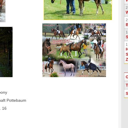
2
W
2
1
S
1
H
S
Z
G
T
pony
S
aft Pottebaum
. 16