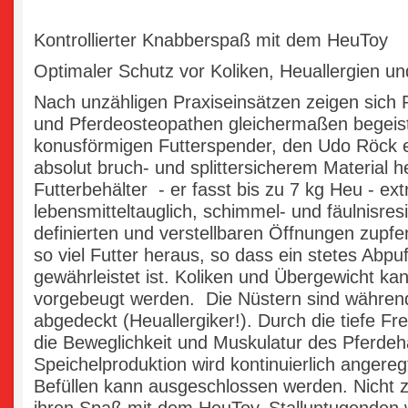
Kontrollierter Knabberspaß mit dem HeuToy
Optimaler Schutz vor Koliken, Heuallergien u
Nach unzähligen Praxiseinsätzen zeigen sich P
und Pferdeosteopathen gleichermaßen begeis
konusförmigen Futterspender, den Udo Röck e
absolut bruch- und splittersicherem Material her
Futterbehälter - er fasst bis zu 7 kg Heu - ext
lebensmitteltauglich, schimmel- und fäulnisres
definierten und verstellbaren Öffnungen zupfe
so viel Futter heraus, so dass ein stetes Abp
gewährleistet ist. Koliken und Übergewicht ka
vorgebeugt werden. Die Nüstern sind währen
abgedeckt (Heuallergiker!). Durch die tiefe Fr
die Beweglichkeit und Muskulatur des Pferdehal
Speichelproduktion wird kontinuierlich angere
Befüllen kann ausgeschlossen werden. Nicht z
ihren Spaß mit dem HeuToy. Stalluntugenden