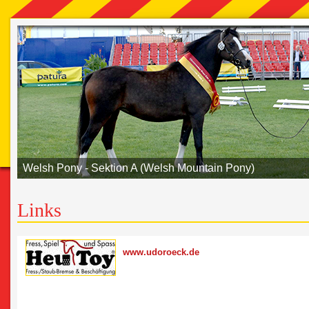
Welsh Pony - Sektion A (Welsh Mountain Pony)
Links
www.udoroeck.de