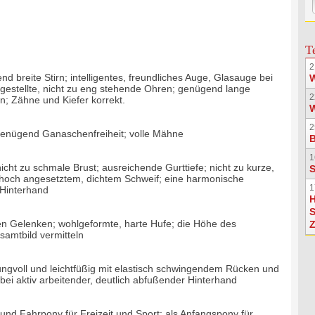
T
2
nd breite Stirn; intelligentes, freundliches Auge, Glasauge bei
fgestellte, nicht zu eng stehende Ohren; genügend lange
2
; Zähne und Kiefer korrekt.
W
2
 genügend Ganaschenfreiheit; volle Mähne
1
icht zu schmale Brust; ausreichende Gurttiefe; nicht zu kurze,
S
 hoch angesetztem, dichtem Schweif; eine harmonische
1
 Hinterhand
H
S
ten Gelenken; wohlgeformte, harte Hufe; die Höhe des
Z
samtbild vermitteln
wungvoll und leichtfüßig mit elastisch schwingendem Rücken und
bei aktiv arbeitender, deutlich abfußender Hinterhand
t- und Fahrpony für Freizeit und Sport; als Anfangspony für