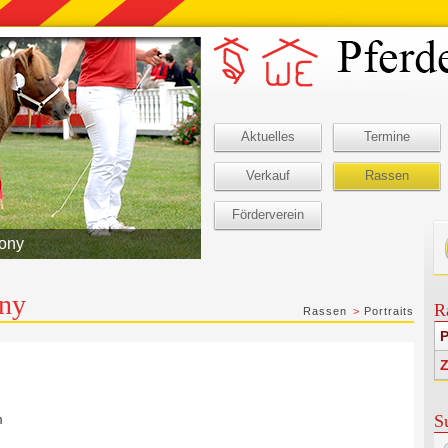
Aktuelles
Termine
Verkauf
Rassen
Förderverein
Pony
ony
R
Rassen
>
Portraits
P
m
S