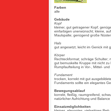
Farben
alle
Gebäude
Kopf
kleiner, gut getragener Kopf; genüge
einfarbigen unerwünscht; kleine, au
Maulspalte; genügend große Nüstern
Hals
gut angesetzt; leicht im Genick mit
Körper
Rechteckformat; schräge Schulter; n
gut bemuskelte Kruppe mit nicht zu
Rumpfaufteilung in Vor-, Mittel- und
Fundament
trocken, korrekt mit gut ausgebilde
Fundaments sollte ein elegantes Ge
Bewegungsablauf
korrekt, fleißig, raumgreifend, sch
natürlicher Aufrichtung und Balance 
Einsatzmöglichkeiten
kleines, elegantes, vielseitiges Rei