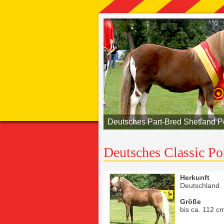
Deutsches Part-Bred Shetland 
Deutsches Classic P
Herkunft
Deutschland
Größe
bis ca. 112 c