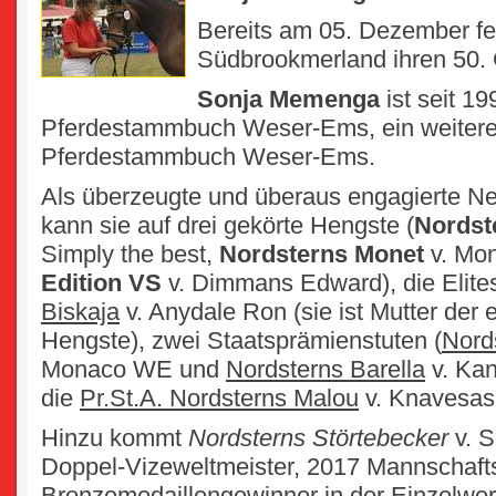
Bereits am 05. Dezember fe
Südbrookmerland ihren 50. 
Sonja Memenga
ist seit 19
Pferdestammbuch Weser-Ems, ein weitere
Pferdestammbuch Weser-Ems.
Als überzeugte und überaus engagierte Ne
kann sie auf drei gekörte Hengste (
Nordst
Simply the best,
Nordsterns Monet
v. Mo
Edition VS
v. Dimmans Edward), die Elite
Biskaja
v. Anydale Ron (sie ist Mutter der
Hengste), zwei Staatsprämienstuten (
Nord
Monaco WE und
Nordsterns Barella
v. Kan
die
Pr.St.A. Nordsterns
Malou
v. Knavesash 
Hinzu kommt
Nordsterns Störtebecker
v. S
Doppel-Vizeweltmeister, 2017 Mannschaft
Bronzemedaillengewinner in der Einzelwe