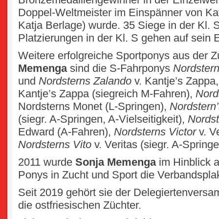
Doppel-Weltmeister im Einspänner von Kat
Katja Berlage) wurde. 35 Siege in der Kl. 
Platzierungen in der Kl. S gehen auf sein 
Weitere erfolgreiche Sportponys aus der 
Memenga
sind die S-Fahrponys
Nordster
und
Nordsterns Zalando
v. Kantje’s Zappa
Kantje’s Zappa (siegreich M-Fahren),
Nord
Nordsterns Monet (L-Springen),
Nordstern’
(siegr. A-Springen, A-Vielseitigkeit),
Nordst
Edward (A-Fahren),
Nordsterns Victor
v. V
Nordsterns Vito
v. Veritas (siegr. A-Springe
2011 wurde
Sonja Memenga
im Hinblick a
Ponys in Zucht und Sport die Verbandsplak
Seit 2019 gehört sie der Delegiertenversam
die ostfriesischen Züchter.