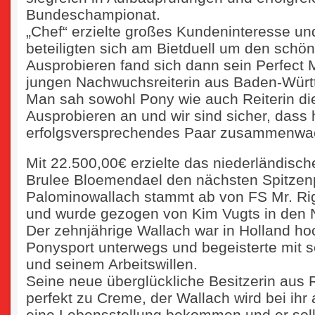
Bundeschampionat.
„Chef“ erzielte großes Kundeninteresse und
beteiligten sich am Bietduell um den sch
Ausprobieren fand sich dann sein Perfect 
jungen Nachwuchsreiterin aus Baden-Würt
Man sah sowohl Pony wie auch Reiterin di
Ausprobieren an und wir sind sicher, dass h
erfolgsversprechendes Paar zusammenwac
Mit 22.500,00€ erzielte das niederländis
Brulee Bloemendael den nächsten Spitzen
Palominowallach stammt ab von FS Mr. Rig
und wurde gezogen von Kim Vugts in den 
Der zehnjährige Wallach war in Holland ho
Ponysport unterwegs und begeisterte mit s
und seinem Arbeitswillen.
Seine neue überglückliche Besitzerin aus 
perfekt zu Creme, der Wallach wird bei ihr
eine Lebensstellung bekommen und er soll